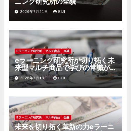
ニング研究所の全貌
2026年7月21日
EIJI
Eラーニング研究所
マルチ商品
金融
eラーニング研究所が切り拓く未
来型マルチ商品で学びの常識が
変わる
2026年7月18日
EIJI
Eラーニング研究所
マルチ商品
金融
未来を切り拓く革新の力eラーニ