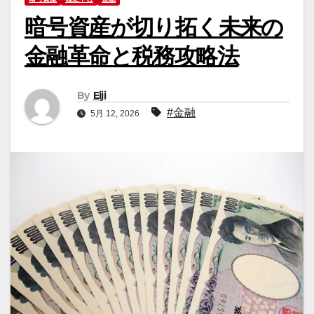
暗号資産が切り拓く未来の
金融革命と税務攻略法
By
Eiji
#金融
5月 12, 2026