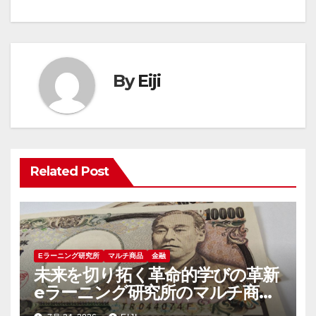
ナ
ビ
ゲ
By
Eiji
ー
シ
ョ
Related Post
ン
Eラーニング研究所
マルチ商品
金融
未来を切り拓く革命的学びの革新
eラーニング研究所のマルチ商品
群が示す新時代の教育像