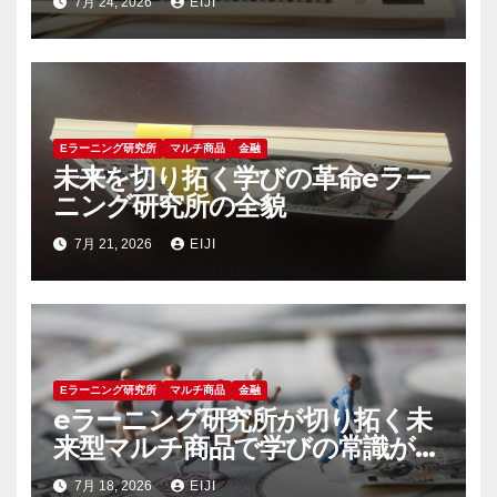
7月 24, 2026
EIJI
Eラーニング研究所
マルチ商品
金融
未来を切り拓く学びの革命eラー
ニング研究所の全貌
7月 21, 2026
EIJI
Eラーニング研究所
マルチ商品
金融
eラーニング研究所が切り拓く未
来型マルチ商品で学びの常識が変
わる
7月 18, 2026
EIJI