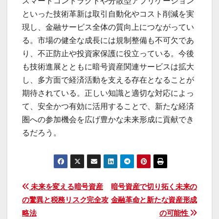
スマートコントラクトや分散型アプリケーション
といった技術革新は取引自動化やコスト削減を実
現し、金融サービス全体の質向上につながってい
る。市場の健全な成長には規制整備も不可欠であ
り、不正防止や投資家保護に役立っている。今後
も技術進展とともに暗号資産関連サービスは拡大
し、多方面で経済活動を支える存在となることが
期待されている。正しい知識と適切な対応によっ
て、安全かつ有効に活用することで、新たな経済
圏への参加機会を広げ豊かな未来形成に貢献でき
るだろう。
投
未来を変える暗号資産
暗号資産で切り拓く未来の
の驚異と税務リスク完全攻
金融革命と新たな資産形成
稿
略法
の可能性