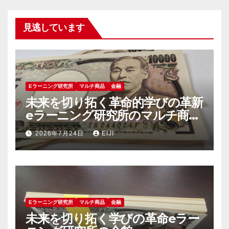
見逃しています
Eラーニング研究所
マルチ商品
金融
未来を切り拓く革命的学びの革新
eラーニング研究所のマルチ商品
群が示す新時代の教育像
2026年7月24日
EIJI
Eラーニング研究所
マルチ商品
金融
未来を切り拓く学びの革命eラー