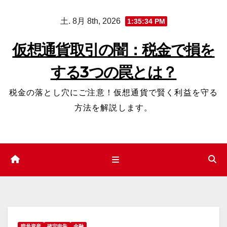
コ
土. 8月 8th, 2026
1:35:35 PM
ン
テ
仮想通貨取引の闇：税金で損を
ン
する3つの罠とは？
ツ
へ
税金の落とし穴にご注意！仮想通貨で賢く利益を守る
ス
方法を解説します。
キ
ッ
プ
暗号資産
確定申告
金融