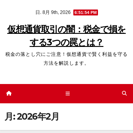
コ
日. 8月 9th, 2026
6:51:54 PM
ン
テ
仮想通貨取引の闇：税金で損を
ン
する3つの罠とは？
ツ
へ
税金の落とし穴にご注意！仮想通貨で賢く利益を守る
ス
方法を解説します。
キ
ッ
プ
月:
2026年2月