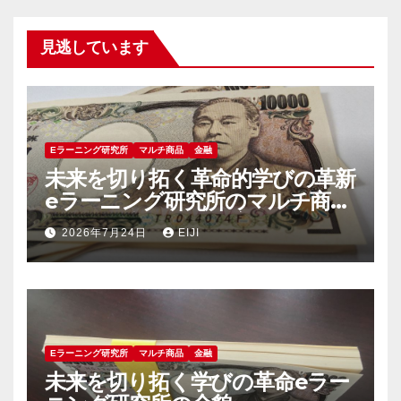
見逃しています
Eラーニング研究所
マルチ商品
金融
未来を切り拓く革命的学びの革新
eラーニング研究所のマルチ商品
群が示す新時代の教育像
2026年7月24日
EIJI
Eラーニング研究所
マルチ商品
金融
未来を切り拓く学びの革命eラー