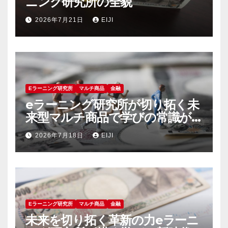
ニング研究所の全貌
2026年7月21日
EIJI
Eラーニング研究所
マルチ商品
金融
eラーニング研究所が切り拓く未
来型マルチ商品で学びの常識が
変わる
2026年7月18日
EIJI
Eラーニング研究所
マルチ商品
金融
未来を切り拓く革新の力eラーニ